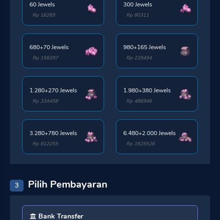
60 Jewels
300 Jewels
Rp 16265
Rp 80311
680+70 Jewels
980+165 Jewels
Rp 158297
Rp 229494
1.280+270 Jewels
1.980+380 Jewels
Rp 334458
Rp 486946
3.280+780 Jewels
6.480+2.000 Jewels
Rp 812255
Rp 1625526
Pilih Pembayaran
3
Bank Transfer