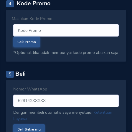
Kode Promo
4
Masukan Kode Promo
Cek Promo
*Optional: Jika tidak mempunyai kode promo abaikan saja
Beli
5
Nomor WhatsApp
Dengan membeli otomatis saya menyutujui
Ketentuan
Layanan