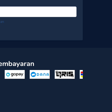
nan
embayaran