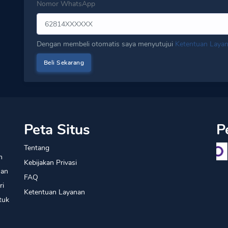
Nomor WhatsApp
Dengan membeli otomatis saya menyutujui
Ketentuan Laya
Peta Situs
P
Tentang
n
Kebijakan Privasi
han
FAQ
ri
Ketentuan Layanan
tuk