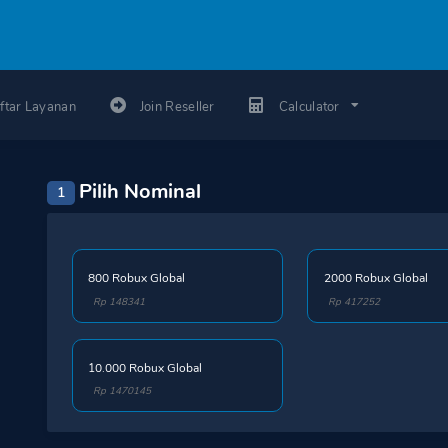
ftar Layanan
Join Reseller
Calculator
Pilih Nominal
1
800 Robux Global
2000 Robux Global
Rp 148341
Rp 417252
10.000 Robux Global
Rp 1470145