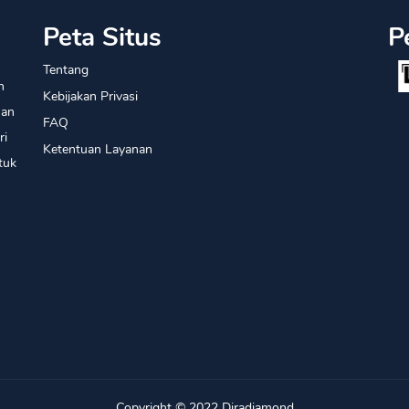
Peta Situs
P
Tentang
n
Kebijakan Privasi
han
FAQ
ri
Ketentuan Layanan
tuk
Copyright © 2022
Diradiamond