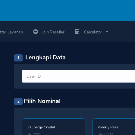
ftar Layanan
Join Reseller
Calculator
Lengkapi Data
1
Pilih Nominal
2
30 Energy Crystal
Weekly Pass
Rp 7380
Rp 14612