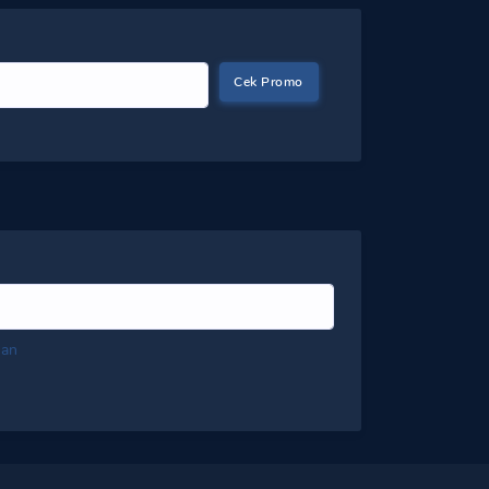
Cek Promo
nan