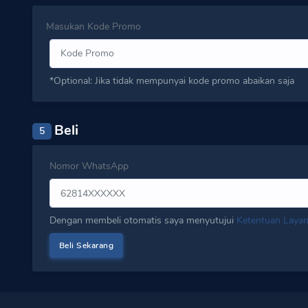
Masukan Kode Promo
*Optional: Jika tidak mempunyai kode promo abaikan saja
Beli
5
Nomor WhatsApp
Dengan membeli otomatis saya menyutujui
Ketentuan Laya