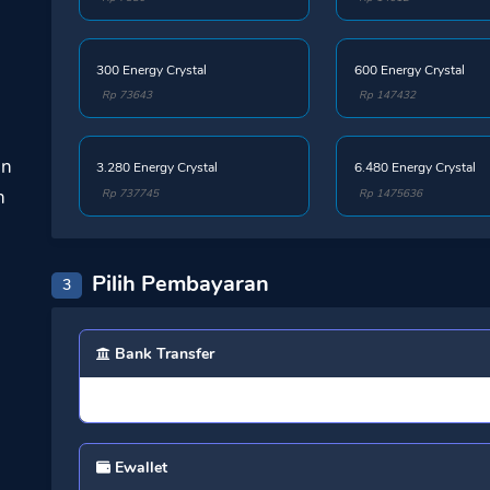
300 Energy Crystal
600 Energy Crystal
Rp 73643
Rp 147432
an
3.280 Energy Crystal
6.480 Energy Crystal
n
Rp 737745
Rp 1475636
Pilih Pembayaran
3
Bank Transfer
Ewallet