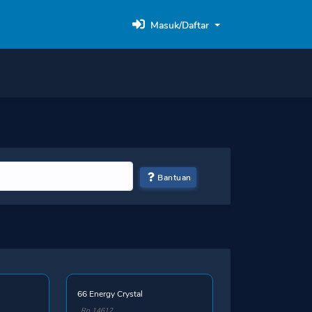
Masuk/Daftar
Bantuan
66 Energy Crystal
Rp 14612