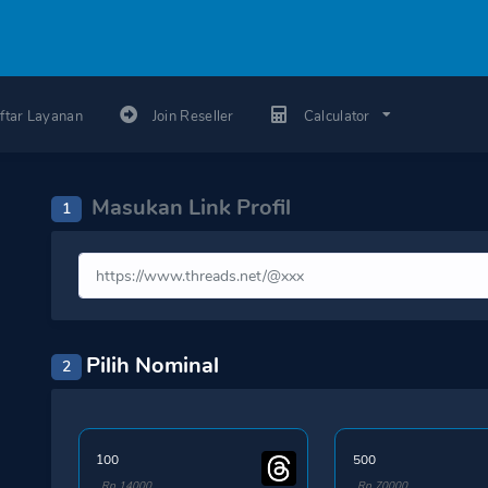
ftar Layanan
Join Reseller
Calculator
Masukan Link Profil
1
Pilih Nominal
2
100
500
Rp 14000
Rp 70000