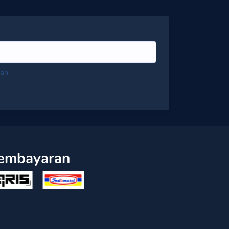
nan
embayaran