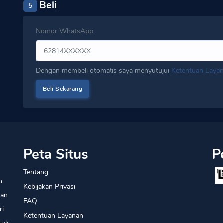
Beli
5
Nomor WhatsApp
Dengan membeli otomatis saya menyutujui
Ketentuan Laya
Peta Situs
P
Tentang
n
Kebijakan Privasi
han
FAQ
ri
Ketentuan Layanan
tuk