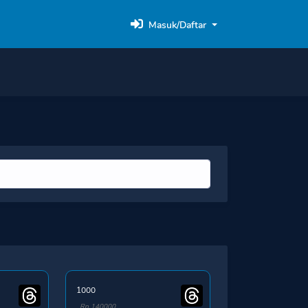
Masuk/Daftar
1000
Rp 140000