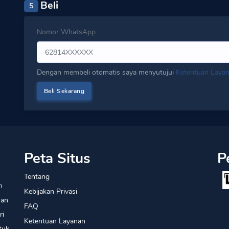
Beli
5
Nomor WhatsApp
Dengan membeli otomatis saya menyutujui
Ketentuan Laya
Peta Situs
P
Tentang
n
Kebijakan Privasi
han
FAQ
ri
Ketentuan Layanan
tuk