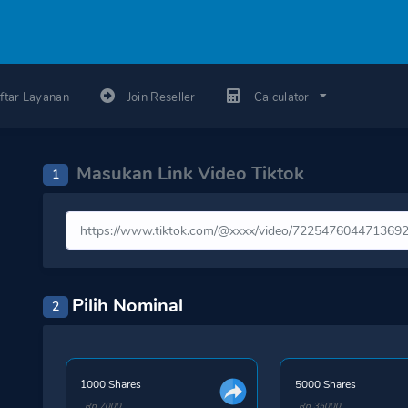
ftar Layanan
Join Reseller
Calculator
Masukan Link Video Tiktok
1
Pilih Nominal
2
1000 Shares
5000 Shares
Rp 7000
Rp 35000