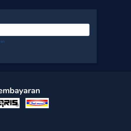
nan
embayaran